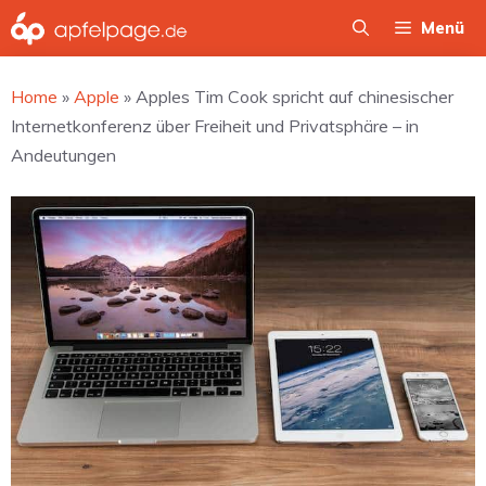
Zum
Menü
Inhalt
springen
Home
»
Apple
»
Apples Tim Cook spricht auf chinesischer
Internetkonferenz über Freiheit und Privatsphäre – in
Andeutungen