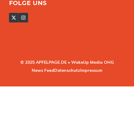
FOLGE UNS
© 2025 APFELPAGE.DE • WakeUp Media OHG
News Feed
Datenschutz
Impressum