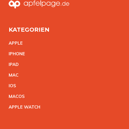
KATEGORIEN
APPL
E
IPHON
E
IPA
D
MA
C
IO
S
MACO
S
APPLE WATC
H