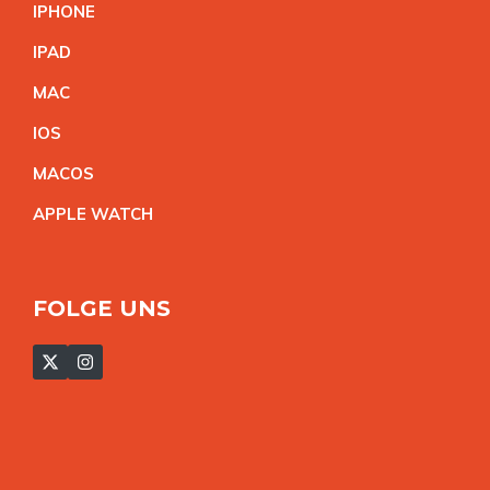
IPHON
E
IPA
D
MA
C
IO
S
MACO
S
APPLE WATC
H
FOLGE UNS