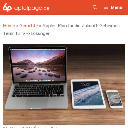
Zum
Menü
Inhalt
springen
Home
»
Gerüchte
»
Apples Plan für die Zukunft: Geheimes
Team für VR-Lösungen