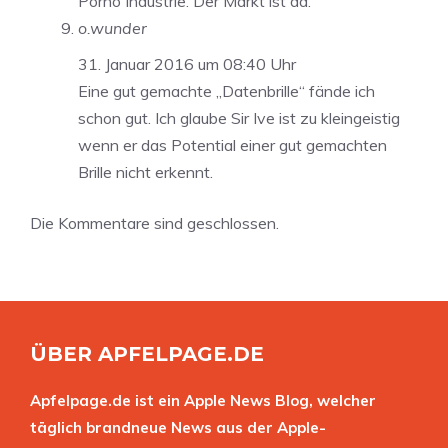
Porno Industrie. Der Markt ist da.
o.wunder
31. Januar 2016 um 08:40 Uhr
Eine gut gemachte „Datenbrille“ fände ich
schon gut. Ich glaube Sir Ive ist zu kleingeistig
wenn er das Potential einer gut gemachten
Brille nicht erkennt.
Die Kommentare sind geschlossen.
ÜBER APFELPAGE.DE
Apfelpage.de ist ein Apple News Blog, welcher
täglich brandneue News aus der Apple-