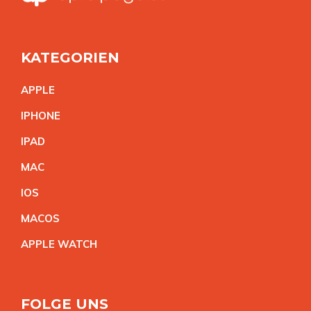
KATEGORIEN
APPL
E
IPHON
E
IPA
D
MA
C
IO
S
MACO
S
APPLE WATC
H
FOLGE UNS