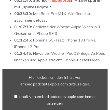
00:31:40: Sponsor
happybrush
: – 10% sparen
mit „spare10apfel“
00:33:30:
MacBook Pro M1X: Alle Gerüchte
zusammengefasst
01:07:30:
Gerüchte der Woche: Apple Wach in 3
Größen und iPhone SE 3
01:12:45:
Romans 5G-Test: iPhone 13 Pro vs.
iPhone 12 Pro
01:24:45:
News der Woche: iPadOS-Bugs, AirPods
knacken und Apple streicht iPhone-Bestellungen
Inhalt
Hier klicken, um den Inhalt von
von
embed.podcasts.apple.com
embed.podcasts.apple.com anzuzeigen.
anzeigen
Inhalt von embed.podcasts.apple.com immer
anzeigen