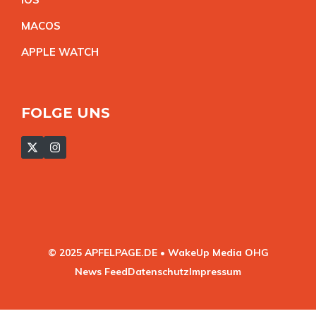
MACO
S
APPLE WATC
H
FOLGE UNS
© 2025 APFELPAGE.DE • WakeUp Media OHG
News Feed
Datenschutz
Impressum