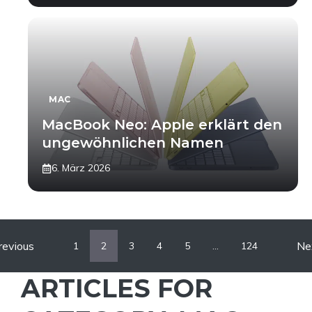
MAC
MacBook Neo: Apple erklärt den
ungewöhnlichen Namen
6. März 2026
revious
Ne
1
2
3
4
5
…
124
ARTICLES FOR