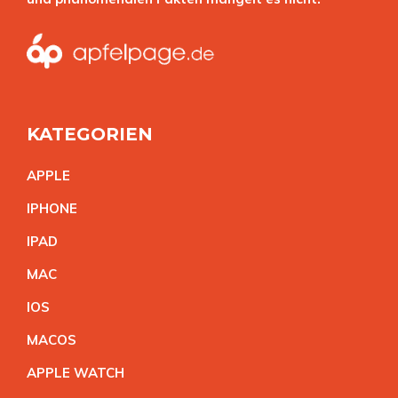
KATEGORIEN
APPL
E
IPHON
E
IPA
D
MA
C
IO
S
MACO
S
APPLE WATC
H