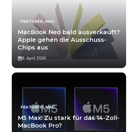
FEATURED
,
MAC
MacBook Neo bald ausverkauft?
Apple gehen die Ausschuss-
Chips aus
8. April 2026
FEATURED
,
MAC
M5 Max: Zu stark für das 14-Zoll-
MacBook Pro?