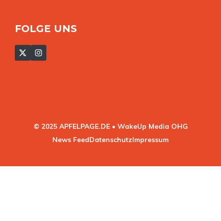
FOLGE UNS
© 2025 APFELPAGE.DE • WakeUp Media OHG
News Feed
Datenschutz
Impressum