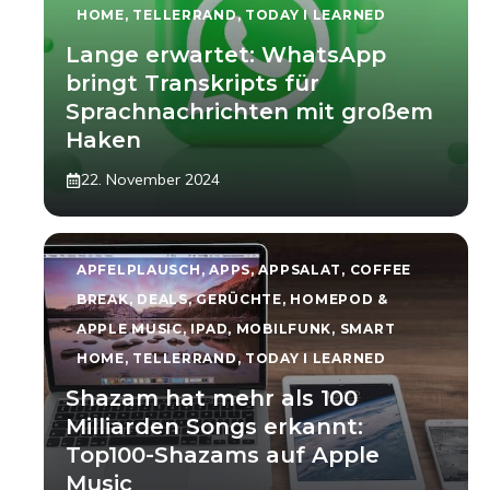
HOME
,
TELLERRAND
,
TODAY I LEARNED
Lange erwartet: WhatsApp
bringt Transkripts für
Sprachnachrichten mit großem
Haken
22. November 2024
APFELPLAUSCH
,
APPS
,
APPSALAT
,
COFFEE
BREAK
,
DEALS
,
GERÜCHTE
,
HOMEPOD &
APPLE MUSIC
,
IPAD
,
MOBILFUNK
,
SMART
HOME
,
TELLERRAND
,
TODAY I LEARNED
Shazam hat mehr als 100
Milliarden Songs erkannt:
Top100-Shazams auf Apple
Music