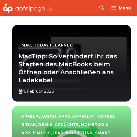
Zum
Menü
Inhalt
springen
MAC
,
TODAY I LEARNED
MacTipp: So verhindert ihr das
Starten des MacBooks beim
Öffnen oder Anschließen ans
Ladekabel
4. Februar 2025
APFELPLAUSCH
,
APPS
,
APPSALAT
,
COFFEE
BREAK
,
DEALS
,
GERÜCHTE
,
HOMEPOD &
APPLE MUSIC
,
IPAD
,
MOBILFUNK
,
SMART