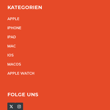
KATEGORIEN
APPL
E
IPHON
E
IPA
D
MA
C
IO
S
MACO
S
APPLE WATC
H
FOLGE UNS