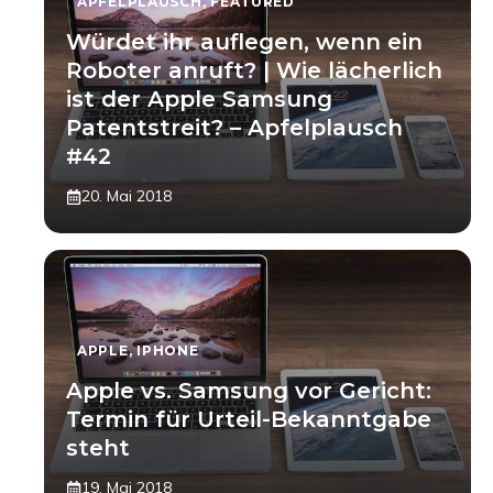
APFELPLAUSCH
,
FEATURED
Würdet ihr auflegen, wenn ein
Roboter anruft? | Wie lächerlich
ist der Apple Samsung
Patentstreit? – Apfelplausch
#42
20. Mai 2018
APPLE
,
IPHONE
Apple vs. Samsung vor Gericht:
Termin für Urteil-Bekanntgabe
steht
19. Mai 2018