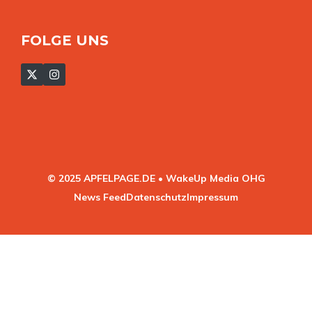
FOLGE UNS
© 2025 APFELPAGE.DE • WakeUp Media OHG
News Feed
Datenschutz
Impressum