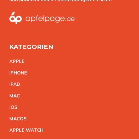
KATEGORIEN
APPL
E
IPHON
E
IPA
D
MA
C
IO
S
MACO
S
APPLE WATC
H