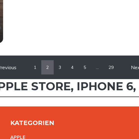
revious
Ne
1
2
3
4
5
…
29
PPLE STORE
,
IPHONE 6
,
KATEGORIEN
APPL
E