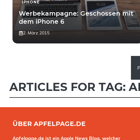
IPHONE
Werbekampagne: Geschossen mit
dem iPhone 6
2. März 2015
P
ARTICLES FOR TAG:
A
ÜBER APFELPAGE.DE
Apfelpage.de ist ein Apple News Blog, welcher