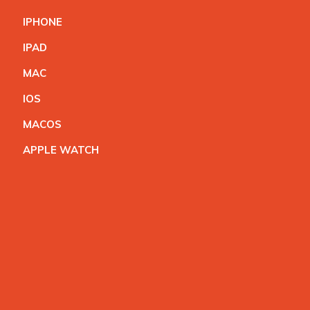
IPHON
E
IPA
D
MA
C
IO
S
MACO
S
APPLE WATC
H