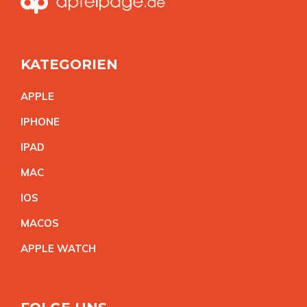
KATEGORIEN
APPL
E
IPHON
E
IPA
D
MA
C
IO
S
MACO
S
APPLE WATC
H