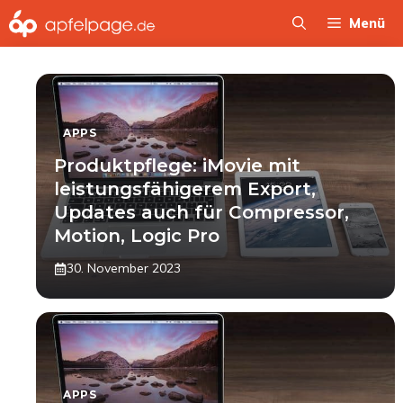
Zum
Menü
Inhalt
springen
APPS
Produktpflege: iMovie mit
leistungsfähigerem Export,
Updates auch für Compressor,
Motion, Logic Pro
30. November 2023
APPS