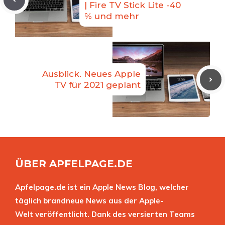
| Fire TV Stick Lite -40
% und mehr
Ausblick. Neues Apple
TV für 2021 geplant
ÜBER APFELPAGE.DE
Apfelpage.de ist ein Apple News Blog, welcher
täglich brandneue News aus der Apple-
Welt veröffentlicht. Dank des versierten Teams