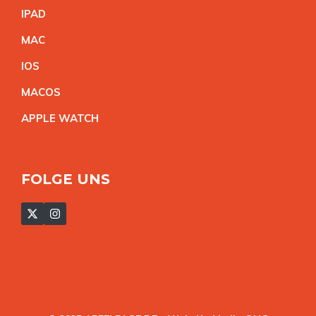
IPA
D
MA
C
IO
S
MACO
S
APPLE WATC
H
FOLGE UNS