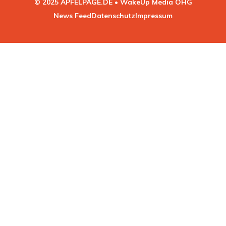
© 2025 APFELPAGE.DE • WakeUp Media OHG
News Feed
Datenschutz
Impressum