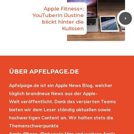
Apple Fitness+:
YouTuberin iJustine
blickt hinter die
Kulissen
ÜBER APFELPAGE.DE
Apfelpage.de ist ein Apple News Blog, welcher
täglich brandneue News aus der Apple-
Welt veröffentlicht. Dank des versierten Teams
bieten wir dem Leser ständig aktuellen sowie
hochwertigen Content an. Wir halten stets die
Themenschwerpunkte
Apple
iPhone
,
iPad
sowie
Mac
und weitere Apple