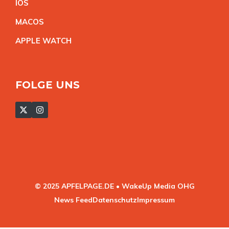
IO
S
MACO
S
APPLE WATC
H
FOLGE UNS
© 2025 APFELPAGE.DE • WakeUp Media OHG
News Feed
Datenschutz
Impressum