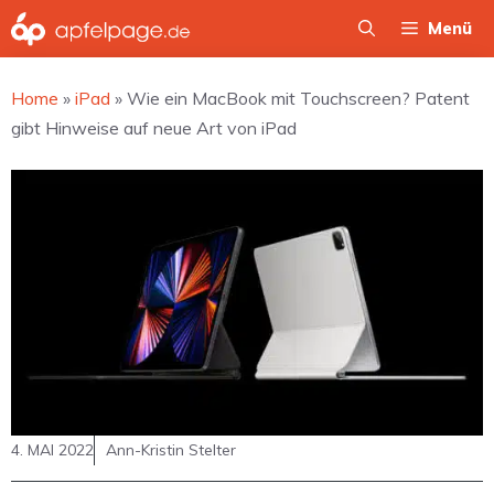
Zum
Menü
Inhalt
springen
Home
»
iPad
»
Wie ein MacBook mit Touchscreen? Patent
gibt Hinweise auf neue Art von iPad
4. MAI 2022
Ann-Kristin Stelter