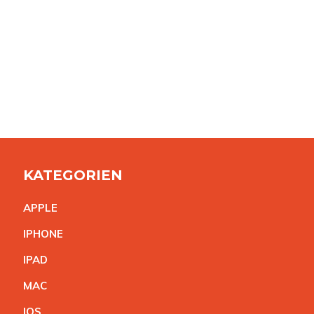
KATEGORIEN
APPL
E
IPHON
E
IPA
D
MA
C
IO
S