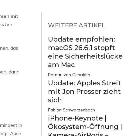
hmen mit
ersten
WEITERE ARTIKEL
Update empfohlen:
macOS 26.6.1 stopft
fnen, das
eine Sicherheitslücke
am Mac
ben, dann
Roman van Genabith
Update: Apples Streit
mit Jon Prosser zieht
sich
Fabian Schwarzenbach
iPhone-Keynote |
umindest in
Ökosystem-Öffnung |
legt. Auch
Kamera-AirPods –