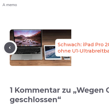
A memo
Schwach: iPad Pro 
ohne U1-Ultrabreitb
1 Kommentar zu „Wegen Co
geschlossen“