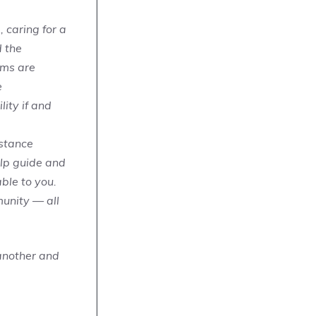
 caring for a
d the
ams are
e
ity if and
istance
elp guide and
able to you.
munity — all
 another and