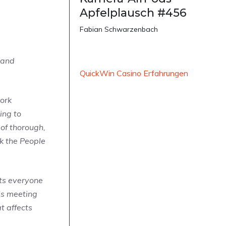
Apfelplausch #456
Fabian Schwarzenbach
 and
QuickWin Casino Erfahrungen
work
ing to
 of thorough,
k the People
ts everyone
is meeting
t affects