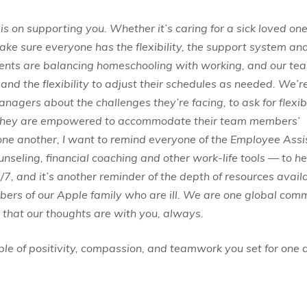
s on supporting you. Whether it’s caring for a sick loved one,
make sure everyone has the flexibility, the support system an
ents are balancing homeschooling with working, and our te
nd the flexibility to adjust their schedules as needed. We’r
gers about the challenges they’re facing, to ask for flexibil
they are empowered to accommodate their team members’
or one another, I want to remind everyone of the Employee Ass
seling, financial coaching and other work-life tools — to h
/7, and it’s another reminder of the depth of resources avail
mbers of our Apple family who are ill. We are one global com
 that our thoughts are with you, always.
mple of positivity, compassion, and teamwork you set for one