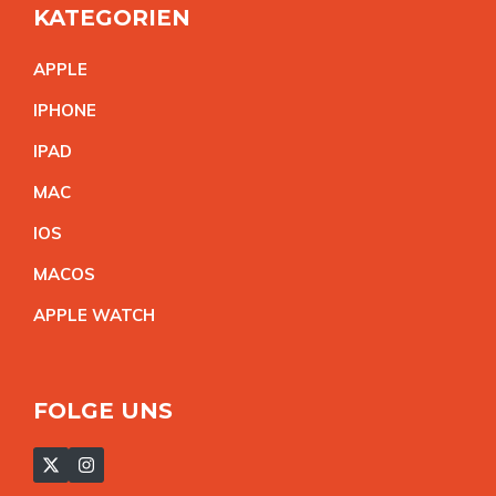
KATEGORIEN
APPL
E
IPHON
E
IPA
D
MA
C
IO
S
MACO
S
APPLE WATC
H
FOLGE UNS