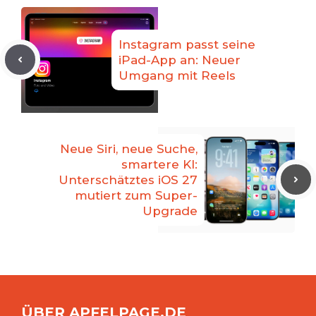
Instagram passt seine
iPad-App an: Neuer
Umgang mit Reels
Neue Siri, neue Suche,
smartere KI:
Unterschätztes iOS 27
mutiert zum Super-
Upgrade
ÜBER APFELPAGE.DE