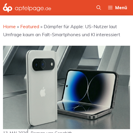
Zum
Menü
Inhalt
springen
Home
»
Featured
»
Dämpfer für Apple: US-Nutzer laut
Umfrage kaum an Falt-Smartphones und KI interessiert
13. MAI 2026
Roman van Genabith