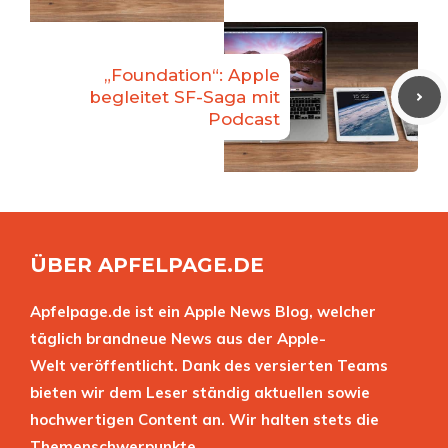
„Foundation“: Apple
begleitet SF-Saga mit
Podcast
ÜBER APFELPAGE.DE
Apfelpage.de ist ein Apple News Blog, welcher
täglich brandneue News aus der Apple-
Welt veröffentlicht. Dank des versierten Teams
bieten wir dem Leser ständig aktuellen sowie
hochwertigen Content an. Wir halten stets die
Themenschwerpunkte