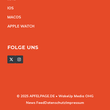
IO
S
MACO
S
APPLE WATC
H
FOLGE UNS
© 2025 APFELPAGE.DE • WakeUp Media OHG
News Feed
Datenschutz
Impressum