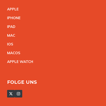
APPL
E
IPHON
E
IPA
D
MA
C
IO
S
MACO
S
APPLE WATC
H
FOLGE UNS