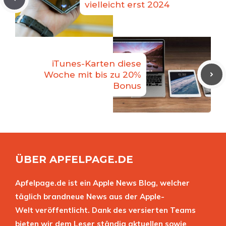
vielleicht erst 2024
iTunes-Karten diese
Woche mit bis zu 20%
Bonus
ÜBER APFELPAGE.DE
Apfelpage.de ist ein Apple News Blog, welcher
täglich brandneue News aus der Apple-
Welt veröffentlicht. Dank des versierten Teams
bieten wir dem Leser ständig aktuellen sowie