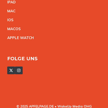
IPA
D
MA
C
IO
S
MACO
S
APPLE WATC
H
FOLGE UNS
© 2025 APFELPAGE.DE • WakeUp Media OHG