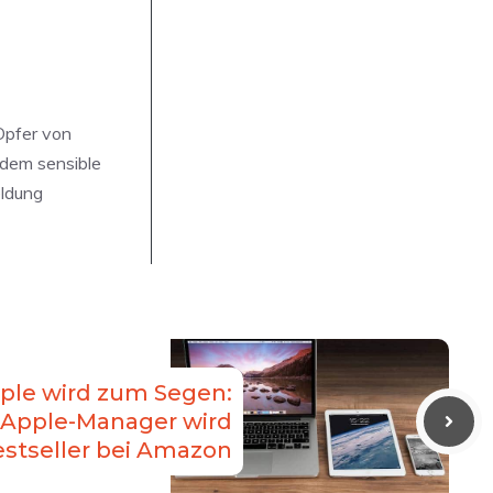
Opfer von
 dem sensible
eldung
ple wird zum Segen:
-Apple-Manager wird
stseller bei Amazon