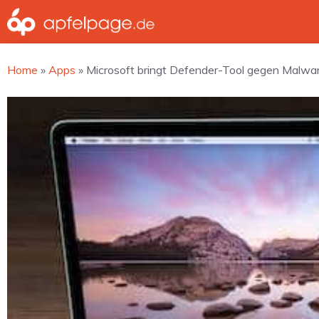
Zum
Inhalt
springen
Home
»
Apps
»
Microsoft bringt Defender-Tool gegen Malwar