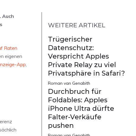
. Auch
s
WEITERE ARTIKEL
Trügerischer
Datenschutz:
uf Raten
Verspricht Apples
en eigenen
Private Relay zu viel
Anzeige-App
,
Privatsphäre in Safari?
Roman van Genabith
Durchbruch für
Foldables: Apples
iPhone Ultra dürfte
Falter-Verkäufe
ferenz
pushen
sächlich
Roman van Genabith