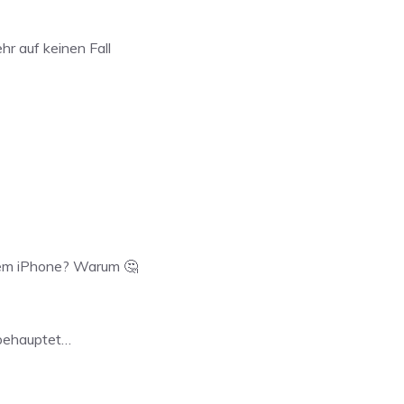
hr auf keinen Fall
nem iPhone? Warum 🤔
 behauptet…