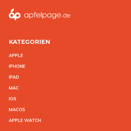
KATEGORIEN
APPL
E
IPHON
E
IPA
D
MA
C
IO
S
MACO
S
APPLE WATC
H