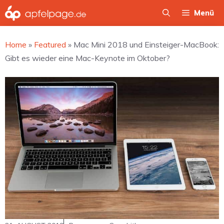
Zum
Menü
Inhalt
springen
Home
»
Featured
»
Mac Mini 2018 und Einsteiger-MacBook:
Gibt es wieder eine Mac-Keynote im Oktober?