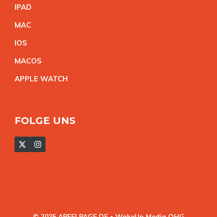
IPA
D
MA
C
IO
S
MACO
S
APPLE WATC
H
FOLGE UNS
© 2025 APFELPAGE.DE • WakeUp Media OHG