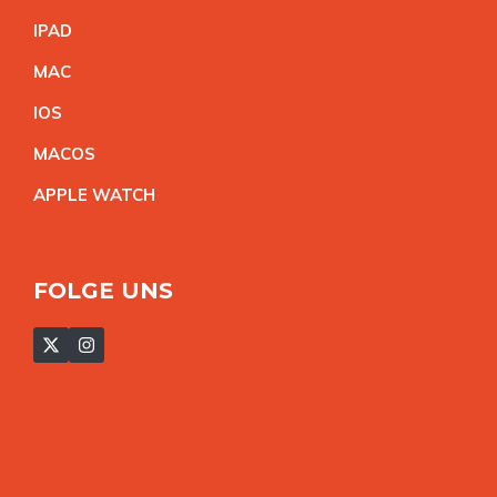
IPA
D
MA
C
IO
S
MACO
S
APPLE WATC
H
FOLGE UNS