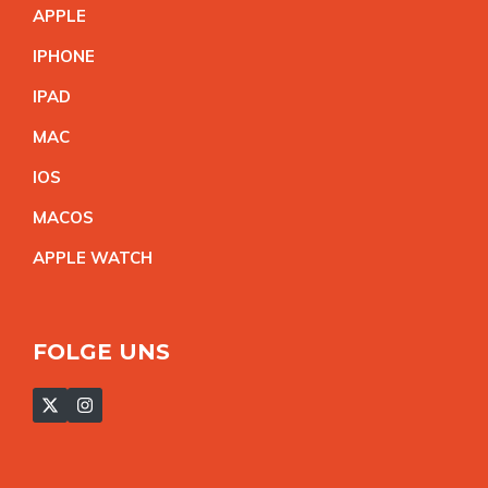
APPL
E
IPHON
E
IPA
D
MA
C
IO
S
MACO
S
APPLE WATC
H
FOLGE UNS