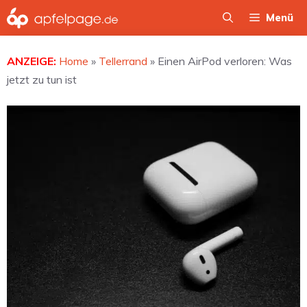
Zum
Menü
Inhalt
springen
ANZEIGE:
Home
»
Tellerrand
»
Einen AirPod verloren: Was
jetzt zu tun ist