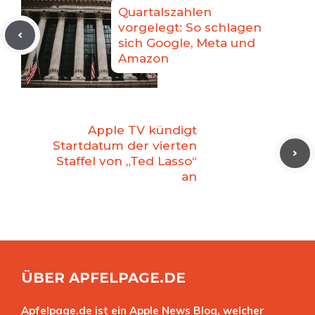
Quartalszahlen
vorgelegt: So schlagen
sich Google, Meta und
Amazon
Apple TV kündigt
Startdatum der vierten
Staffel von „Ted Lasso“
an
ÜBER APFELPAGE.DE
Apfelpage.de ist ein Apple News Blog, welcher