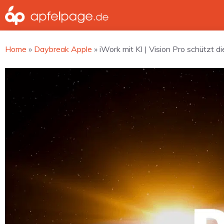
Zum
Inhalt
springen
Home
»
Daybreak Apple
»
iWork mit KI | Vision Pro schützt 