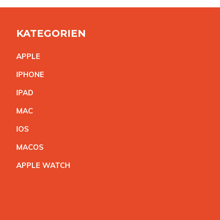
KATEGORIEN
APPL
E
IPHON
E
IPA
D
MA
C
IO
S
MACO
S
APPLE WATC
H