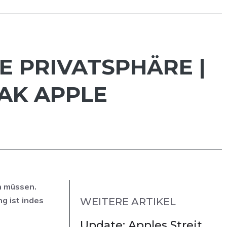
IE PRIVATSPHÄRE |
AK APPLE
n müssen.
g ist indes
WEITERE ARTIKEL
Update: Apples Streit