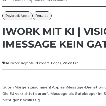
Daybreak Apple
Featured
IWORK MIT KI | VI
IMESSAGE KEIN GA
AI
,
iWork
,
Keynote
,
Numbers
,
Pages
,
Vision Pro
Guten Morgen zusammen! Apples iMessage-Dienst wird 
Die EU verzichtet darauf, iMessage als Gatekeeper im S
nicht ganz schlüssig.