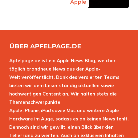
Apple
ÜBER APFELPAGE.DE
Apfelpage.de ist ein Apple News Blog, welcher
täglich brandneue News aus der Apple-
Welt veröffentlicht. Dank des versierten Teams
bieten wir dem Leser ständig aktuellen sowie
hochwertigen Content an. Wir halten stets die
Themenschwerpunkte
Apple
iPhone
,
iPad
sowie
Mac
und weitere Apple
Hardware im Auge, sodass es an keinen News fehlt.
Dennoch sind wir gewillt, einen Blick über den
Tellerrand zu werfen. Auch an exklusiven Inhalten