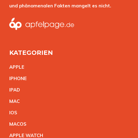
und phänomenalen Fakten mangelt es nicht.
KATEGORIEN
APPL
E
IPHON
E
IPA
D
MA
C
IO
S
MACO
S
APPLE WATC
H