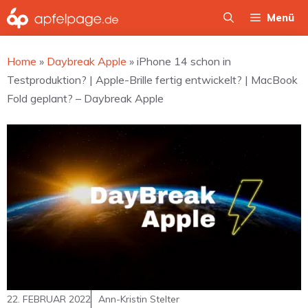
Zum
Menü
Inhalt
springen
Home
»
Daybreak Apple
»
iPhone 14 schon in
Testproduktion? | Apple-Brille fertig entwickelt? | MacBook
Fold geplant? – Daybreak Apple
22. FEBRUAR 2022
Ann-Kristin Stelter