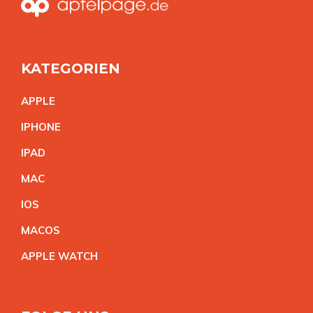
KATEGORIEN
APPL
E
IPHON
E
IPA
D
MA
C
IO
S
MACO
S
APPLE WATC
H