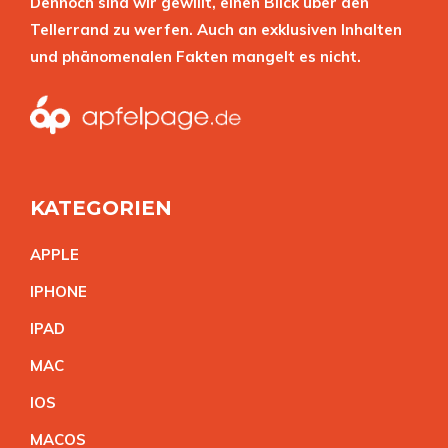
Dennoch sind wir gewillt, einen Blick über den
Tellerrand zu werfen. Auch an exklusiven Inhalten
und phänomenalen Fakten mangelt es nicht.
KATEGORIEN
APPL
E
IPHON
E
IPA
D
MA
C
IO
S
MACO
S