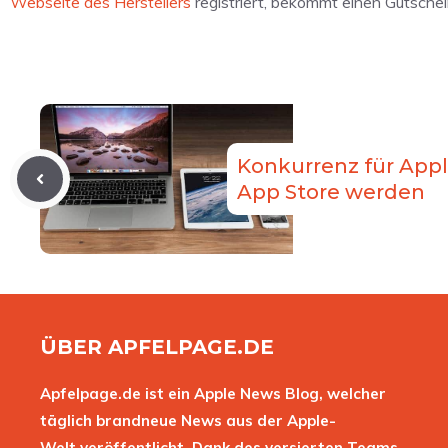
Webseite des Herstellers
registriert, bekommt einen Gutsche
Konkurrenz für Appl
App Store werden
ÜBER APFELPAGE.DE
Apfelpage.de ist ein Apple News Blog, welcher
täglich brandneue News aus der Apple-
Welt veröffentlicht. Dank des versierten Teams