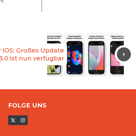
ro.
r iOS: Großes Update
3.0 ist nun verfügbar
FOLGE UNS