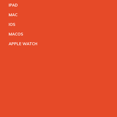
IPA
D
MA
C
IO
S
MACO
S
APPLE WATC
H