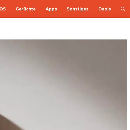
OS
Gerüchte
Apps
Sonstiges
Deals