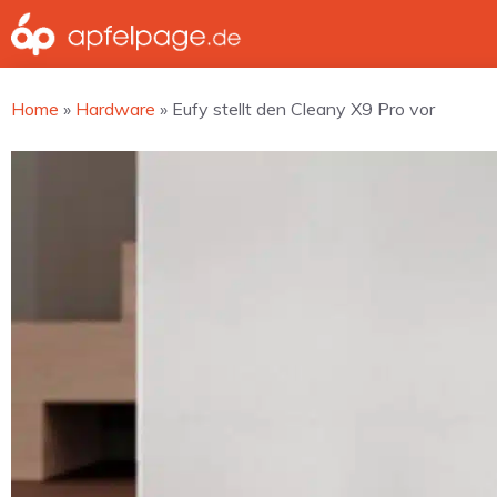
Zum
Inhalt
springen
Home
»
Hardware
»
Eufy stellt den Cleany X9 Pro vor