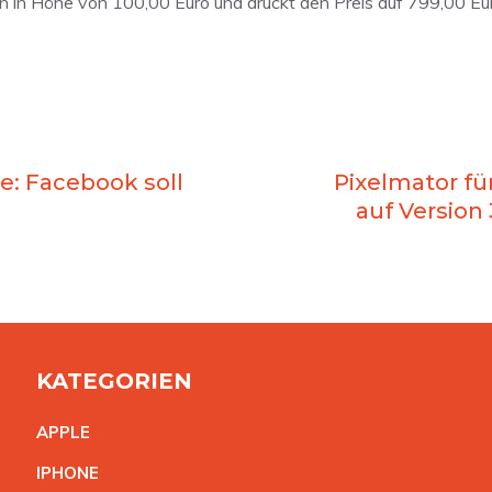
in in Höhe von 100,00 Euro und drückt den Preis auf 799,00 Eu
e: Facebook soll
Pixelmator fü
auf Version 
KATEGORIEN
APPL
E
IPHON
E