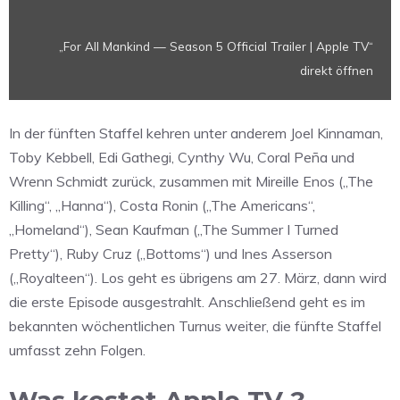
TV“
von
„For All Mankind — Season 5 Official Trailer | Apple TV“
YouTube
direkt öffnen
anzeigen
In der fünften Staffel kehren unter anderem Joel Kinnaman,
Toby Kebbell, Edi Gathegi, Cynthy Wu, Coral Peña und
Wrenn Schmidt zurück, zusammen mit Mireille Enos („The
Killing“, „Hanna“), Costa Ronin („The Americans“,
„Homeland“), Sean Kaufman („The Summer I Turned
Pretty“), Ruby Cruz („Bottoms“) und Ines Asserson
(„Royalteen“). Los geht es übrigens am 27. März, dann wird
die erste Episode ausgestrahlt. Anschließend geht es im
bekannten wöchentlichen Turnus weiter, die fünfte Staffel
umfasst zehn Folgen.