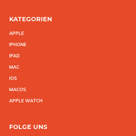
KATEGORIEN
APPL
E
IPHON
E
IPA
D
MA
C
IO
S
MACO
S
APPLE WATC
H
FOLGE UNS