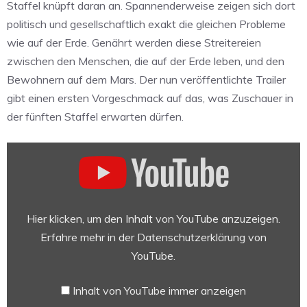
Staffel knüpft daran an. Spannenderweise zeigen sich dort
politisch und gesellschaftlich exakt die gleichen Probleme
wie auf der Erde. Genährt werden diese Streitereien
zwischen den Menschen, die auf der Erde leben, und den
Bewohnern auf dem Mars. Der nun veröffentlichte Trailer
gibt einen ersten Vorgeschmack auf das, was Zuschauer in
der fünften Staffel erwarten dürfen.
„For
All
Mankind
—
Season
Hier klicken, um den Inhalt von YouTube anzuzeigen.
5
Erfahre mehr in der
Datenschutzerklärung von
Official
YouTube
.
Trailer
|
Inhalt von YouTube immer anzeigen
Apple