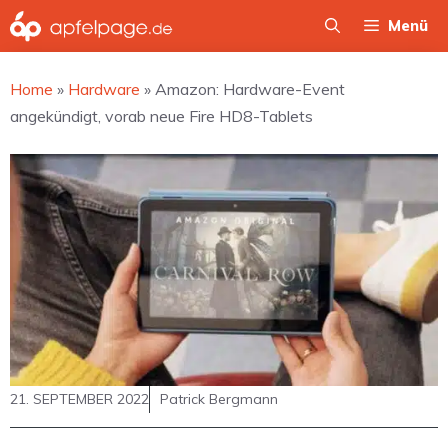
Zum
Menü
Inhalt
springen
Home
»
Hardware
»
Amazon: Hardware-Event
angekündigt, vorab neue Fire HD8-Tablets
21. SEPTEMBER 2022
Patrick Bergmann