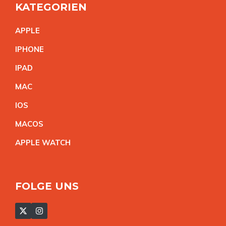
KATEGORIEN
APPL
E
IPHON
E
IPA
D
MA
C
IO
S
MACO
S
APPLE WATC
H
FOLGE UNS