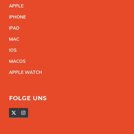
APPL
E
IPHON
E
IPA
D
MA
C
IO
S
MACO
S
APPLE WATC
H
FOLGE UNS