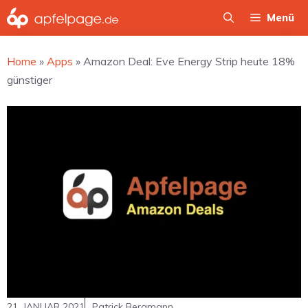
Zum
Menü
Inhalt
springen
Home
»
Apps
»
Amazon Deal: Eve Energy Strip heute 18%
günstiger
21. JANUAR 2021
Patrick Bergmann