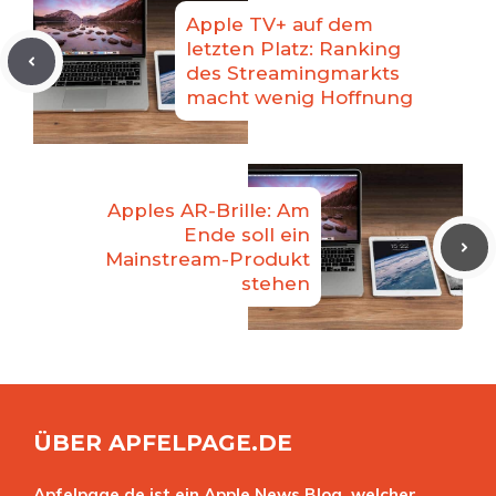
Apple TV+ auf dem
letzten Platz: Ranking
des Streamingmarkts
macht wenig Hoffnung
Apples AR-Brille: Am
Ende soll ein
Mainstream-Produkt
stehen
ÜBER APFELPAGE.DE
Apfelpage.de ist ein Apple News Blog, welcher