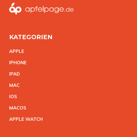
KATEGORIEN
APPL
E
IPHON
E
IPA
D
MA
C
IO
S
MACO
S
APPLE WATC
H