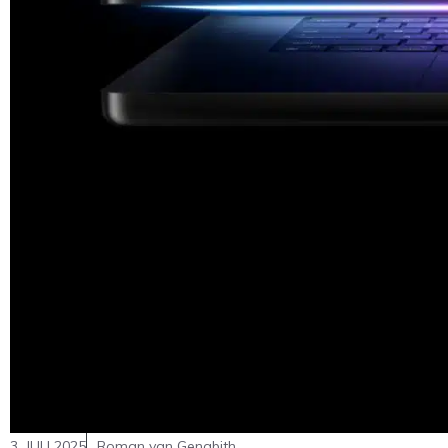
3. JULI 2025
Roman van Genabith