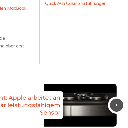
QuickWin Casino Erfahrungen
en MacBook
s
die
nd aber erst
t: Apple arbeitet an
är leistungsfähigem
Sensor