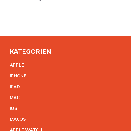
KATEGORIEN
APPL
E
IPHON
E
IPA
D
MA
C
IO
S
MACO
S
APPLE WATC
H