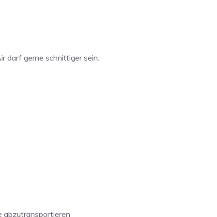
r darf gerne schnittiger sein.
me abzutransportieren