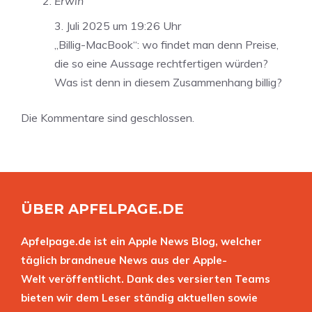
Erwin
3. Juli 2025 um 19:26 Uhr
„Billig-MacBook“: wo findet man denn Preise,
die so eine Aussage rechtfertigen würden?
Was ist denn in diesem Zusammenhang billig?
Die Kommentare sind geschlossen.
ÜBER APFELPAGE.DE
Apfelpage.de ist ein Apple News Blog, welcher
täglich brandneue News aus der Apple-
Welt veröffentlicht. Dank des versierten Teams
bieten wir dem Leser ständig aktuellen sowie