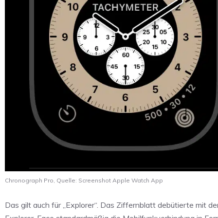
Chronograph Pro, Quelle: Screenshot Apple Watch App
Das gilt auch für „Explorer“. Das Ziffernblatt debütierte mit
Explorer-Face standardmäßig die Mobilfunkverbindung in For