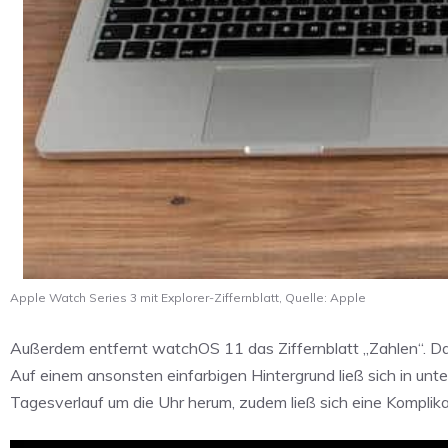
Apple Watch Series 3 mit Explorer-Ziffernblatt, Quelle: Apple
Außerdem entfernt watchOS 11 das Ziffernblatt „Zahlen“. Da
Auf einem ansonsten einfarbigen Hintergrund ließ sich in unt
Tagesverlauf um die Uhr herum, zudem ließ sich eine Komplika