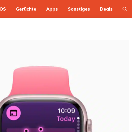
OS
Gerüchte
Apps
Sonstiges
Deals