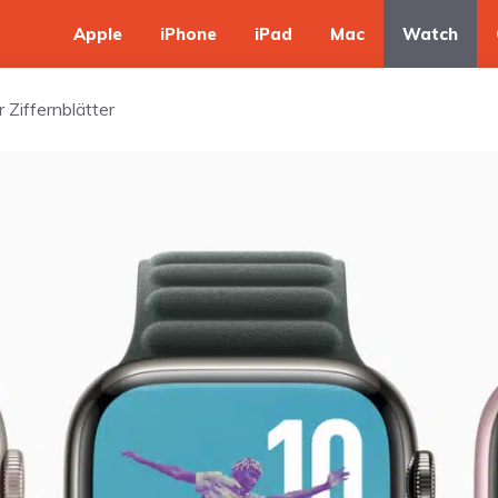
Apple
iPhone
iPad
Mac
Watch
 Ziffernblätter