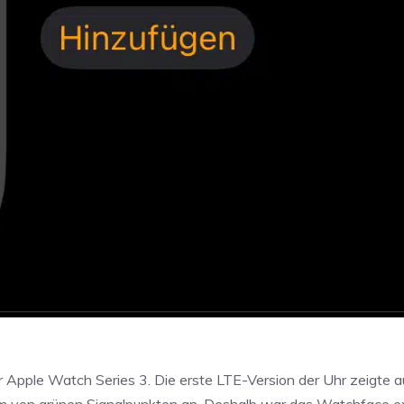
 der Apple Watch Series 3. Die erste LTE-Version der Uhr zeigte 
m von grünen Signalpunkten an. Deshalb war das Watchface ex