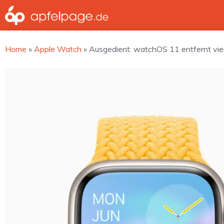
Zum
Inhalt
springen
Home
»
Apple Watch
»
Ausgedient: watchOS 11 entfernt vier