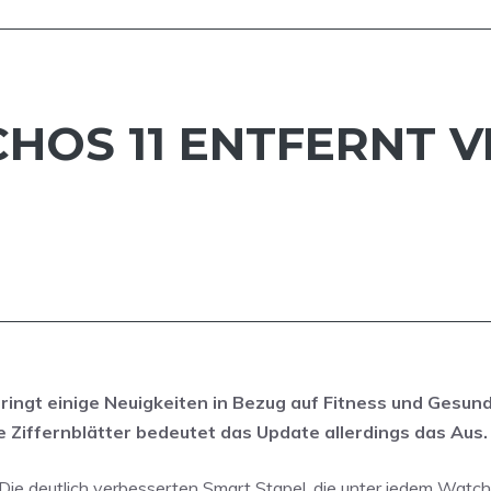
HOS 11 ENTFERNT V
ingt einige Neuigkeiten in Bezug auf Fitness und Gesund
e Ziffernblätter bedeutet das Update allerdings das Aus.
. Die deutlich verbesserten Smart Stapel, die unter jedem Watc