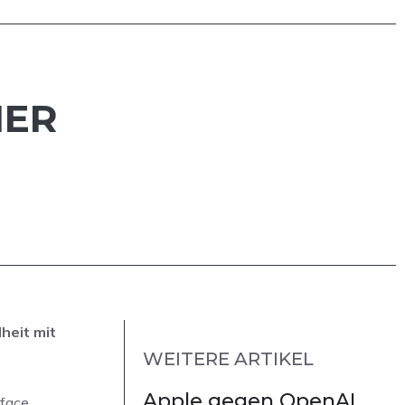
IER
heit mit
WEITERE ARTIKEL
Apple gegen OpenAI
hface