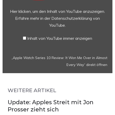
10
Review:
Hier klicken, um den Inhalt von YouTube anzuzeigen.
It
Erfahre mehr in der
Datenschutzerklärung von
Won
YouTube
.
Me
Over
Inhalt von YouTube immer anzeigen
in
Almost
Every
„Apple Watch Series 10 Review: It Won Me Over in Almost
Way“
Every Way“ direkt öffnen
von
YouTube
anzeigen
WEITERE ARTIKEL
Update: Apples Streit mit Jon
Prosser zieht sich