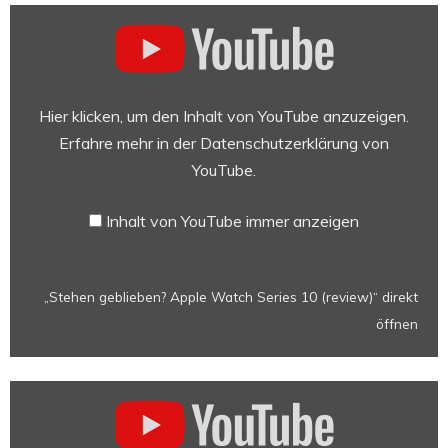
„Stehen
geblieben?
Apple
Watch
Series
Hier klicken, um den Inhalt von YouTube anzuzeigen.
10
Erfahre mehr in der
Datenschutzerklärung von
(review)“
YouTube
.
von
YouTube
Inhalt von YouTube immer anzeigen
anzeigen
„Stehen geblieben? Apple Watch Series 10 (review)“ direkt
öffnen
„Apple
Watch
Series