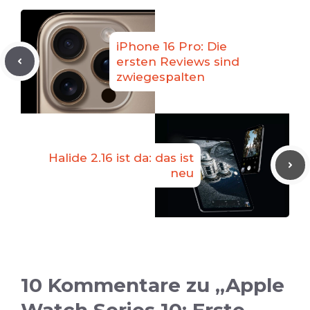
iPhone 16 Pro: Die
ersten Reviews sind
zwiegespalten
Halide 2.16 ist da: das ist
neu
10 Kommentare zu „Apple
Watch Series 10: Erste