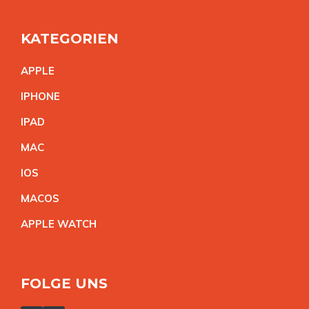
KATEGORIEN
APPL
E
IPHON
E
IPA
D
MA
C
IO
S
MACO
S
APPLE WATC
H
FOLGE UNS