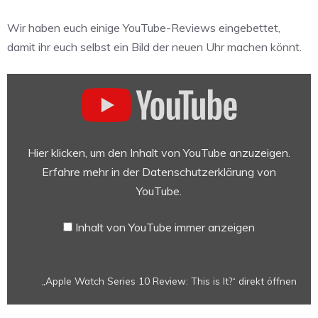
Wir haben euch einige YouTube-Reviews eingebettet,
damit ihr euch selbst ein Bild der neuen Uhr machen könnt.
„Apple
Watch
Series
10
Review:
Hier klicken, um den Inhalt von YouTube anzuzeigen.
This
Erfahre mehr in der
Datenschutzerklärung von
is
YouTube
.
It?“
von
Inhalt von YouTube immer anzeigen
YouTube
anzeigen
„Apple Watch Series 10 Review: This is It?“ direkt öffnen