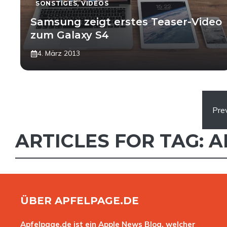
SONSTIGES
,
VIDEOS
Samsung zeigt erstes Teaser-Video
zum Galaxy S4
4. März 2013
Pre
ARTICLES FOR TAG:
A
ÜBER APFELPAGE.DE
Apfelpage.de ist ein Apple News Blog, welcher