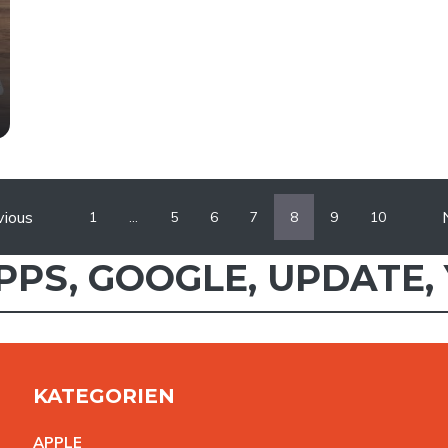
vious
1
…
5
6
7
8
9
10
PPS
,
GOOGLE
,
UPDATE
,
KATEGORIEN
APPL
E