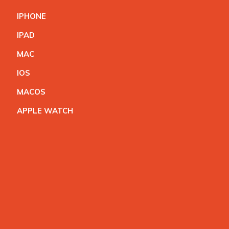
IPHON
E
IPA
D
MA
C
IO
S
MACO
S
APPLE WATC
H