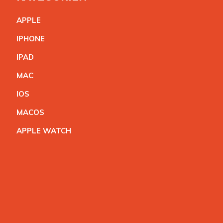
APPL
E
IPHON
E
IPA
D
MA
C
IO
S
MACO
S
APPLE WATC
H