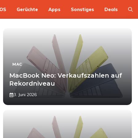
OS
Gerüchte
Apps
Sonstiges
Deals
MAC
MacBook Neo: Verkaufszahlen auf
Rekordniveau
3. Juni 2026