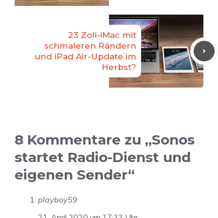
23 Zoll-iMac mit
schmaleren Rändern
und iPad Air-Update im
Herbst?
8 Kommentare zu „Sonos
startet Radio-Dienst und
eigenen Sender“
playboy59
21. April 2020 um 17:33 Uhr