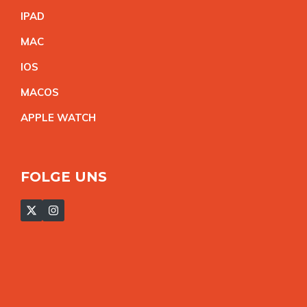
IPA
D
MA
C
IO
S
MACO
S
APPLE WATC
H
FOLGE UNS