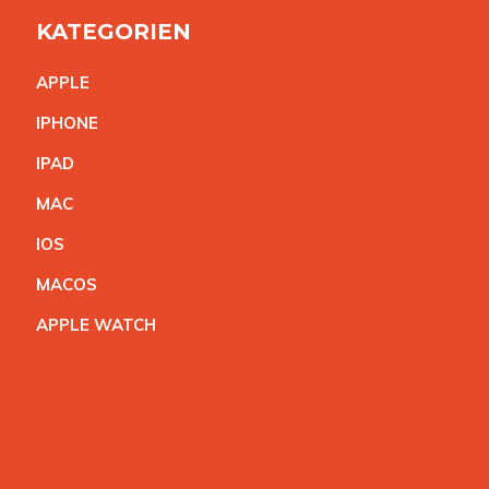
KATEGORIEN
APPL
E
IPHON
E
IPA
D
MA
C
IO
S
MACO
S
APPLE WATC
H