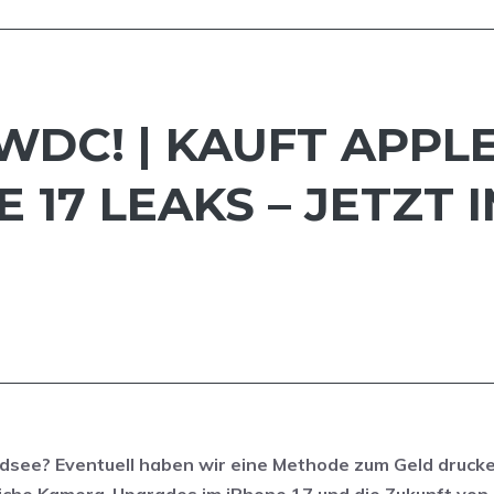
WWDC! | KAUFT APPL
 17 LEAKS – JETZT
 Südsee? Eventuell haben wir eine Methode zum Geld druck
iche Kamera-Upgrades im iPhone 17 und die Zukunft von S