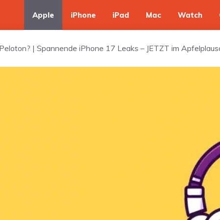
Apple
iPhone
iPad
Mac
Watch
e Peloton? | Spannende iPhone 17 Leaks – JETZT im Apfelplau