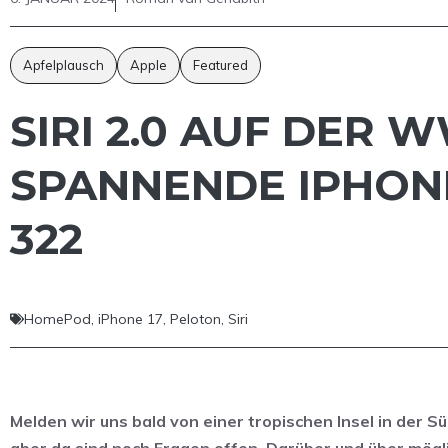
Apfelplausch
Apple
Featured
SIRI 2.0 AUF DER 
SPANNENDE IPHONE
322
HomePod
,
iPhone 17
,
Peloton
,
Siri
Melden wir uns bald von einer tropischen Insel in der
aber da sind noch Fragen offen. Darüber und über mögl