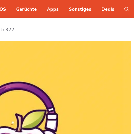
OS
Gerüchte
Apps
Sonstiges
Deals
sch 322