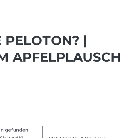
E PELOTON? |
 IM APFELPLAUSCH
en gefunden,
iri und KI