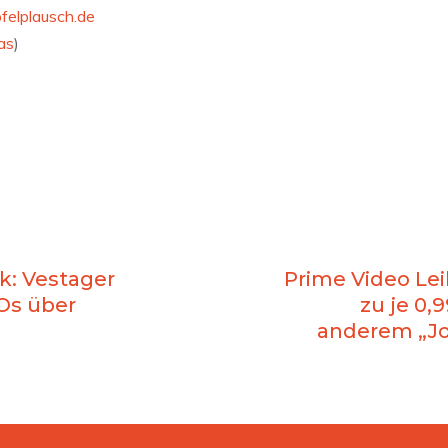
felplausch.de
as
)
k: Vestager
Prime Video Lei
Os über
zu je 0,
n
anderem „Jo