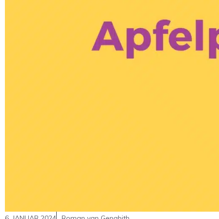
6. JANUAR 2024
Roman van Genabith