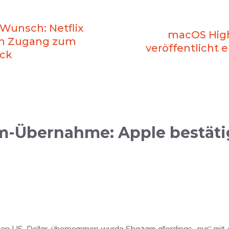
Wunsch: Netflix
macOS High 
ven Zugang zum
veröffentlicht 
ck
m-Übernahme: Apple bestät
rden US-Dollar, übernommen wurde Shazam allerdings „nur“ mit 40