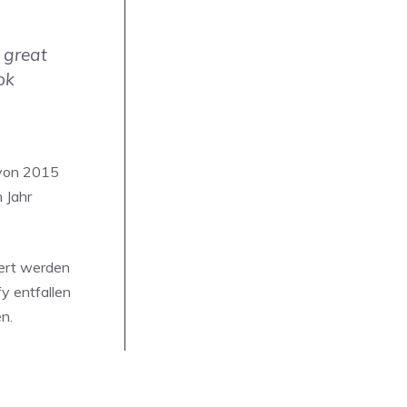
 great
ok
l von 2015
 Jahr
kert werden
fy entfallen
n.