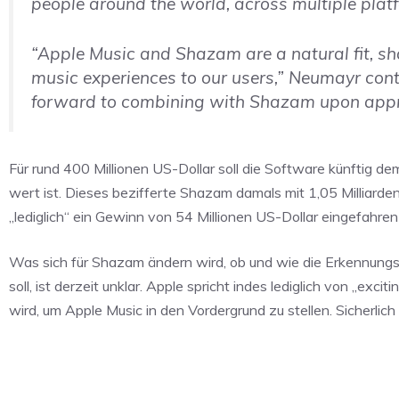
people around the world, across multiple plat
“Apple Music and Shazam are a natural fit, sh
music experiences to our users,” Neumayr cont
forward to combining with Shazam upon appro
Für rund 400 Millionen US-Dollar soll die Software künftig de
wert ist. Dieses bezifferte Shazam damals mit 1,05 Milliarde
„lediglich“ ein Gewinn von 54 Millionen US-Dollar eingefahre
Was sich für Shazam ändern wird, ob und wie die Erkennungs
soll, ist derzeit unklar. Apple spricht indes lediglich von „exc
wird, um Apple Music in den Vordergrund zu stellen. Sicherli