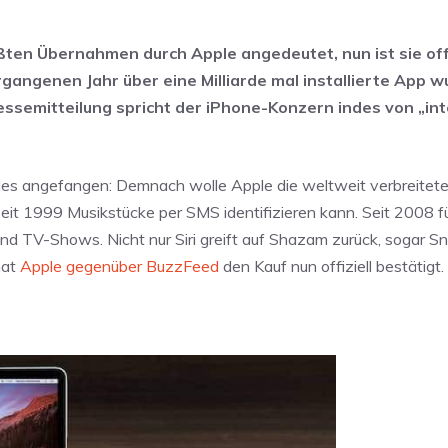
ten Übernahmen durch Apple angedeutet, nun ist sie offi
angenen Jahr über eine Milliarde mal installierte App w
ressemitteilung spricht der iPhone-Konzern indes von „i
les angefangen: Demnach wolle Apple die weltweit verbreitet
t 1999 Musikstücke per SMS identifizieren kann. Seit 2008 f
nd TV-Shows. Nicht nur Siri greift auf Shazam zurück, sogar S
hat
Apple gegenüber BuzzFeed
den Kauf nun offiziell bestätigt.