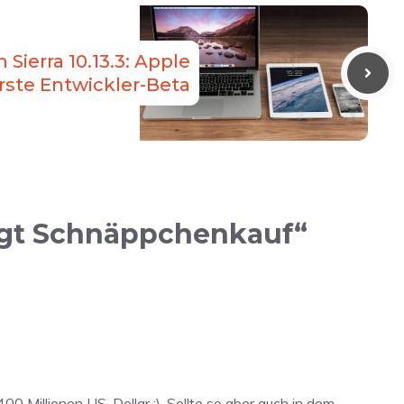
Sierra 10.13.3: Apple
erste Entwickler-Beta
igt Schnäppchenkauf“
0 Millionen US-Dollar :). Sollte so aber auch in dem