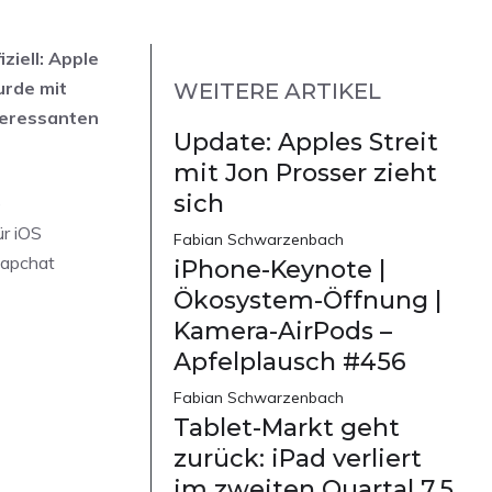
ziell: Apple
urde mit
WEITERE ARTIKEL
nteressanten
Update: Apples Streit
mit Jon Prosser zieht
sich
e
ür iOS
Fabian Schwarzenbach
napchat
iPhone-Keynote |
Ökosystem-Öffnung |
Kamera-AirPods –
Apfelplausch #456
Fabian Schwarzenbach
Tablet-Markt geht
zurück: iPad verliert
im zweiten Quartal 7,5