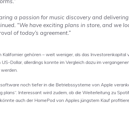
forms.”
aring a passion for music discovery and delivering
inued. “We have exciting plans in store, and we lo
val of today’s agreement.”
m Kalifornier gehören – weit weniger, als das Investorenkapita
n US-Dollar, allerdings konnte im Vergleich dazu im vergangenen
n werden.
software noch tiefer in die Betriebssysteme von Apple veran
iting plans“. Interessant wird zudem, ob die Weiterleitung zu Spoti
ch könnte auch der HomePod von Apples jüngstem Kauf profitiere