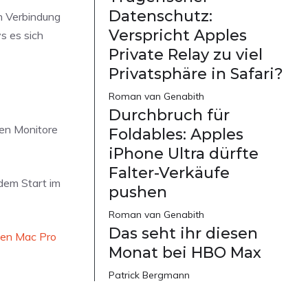
Datenschutz:
in Verbindung
Verspricht Apples
s es sich
Private Relay zu viel
Privatsphäre in Safari?
Roman van Genabith
Durchbruch für
nen Monitore
Foldables: Apples
iPhone Ultra dürfte
Falter-Verkäufe
dem Start im
pushen
Roman van Genabith
Das seht ihr diesen
zten Mac Pro
Monat bei HBO Max
Patrick Bergmann