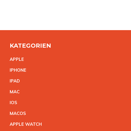
KATEGORIEN
APPL
E
IPHON
E
IPA
D
MA
C
IO
S
MACO
S
APPLE WATC
H