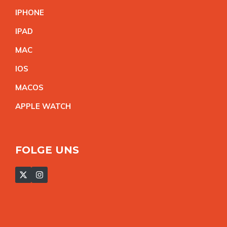
IPHON
E
IPA
D
MA
C
IO
S
MACO
S
APPLE WATC
H
FOLGE UNS