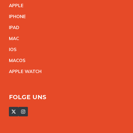
APPL
E
IPHON
E
IPA
D
MA
C
IO
S
MACO
S
APPLE WATC
H
FOLGE UNS