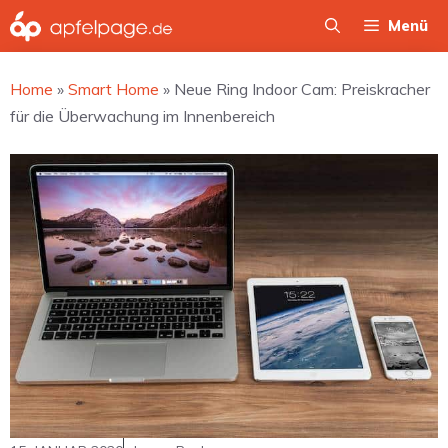
Zum
Menü
Inhalt
springen
Home
»
Smart Home
»
Neue Ring Indoor Cam: Preiskracher
für die Überwachung im Innenbereich