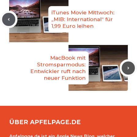
iTunes Movie Mittwoch:
„MIB: International“ für
1,99 Euro leihen
MacBook mit
Stromsparmodus:
Entwickler ruft nach
neuer Funktion
ÜBER APFELPAGE.DE
Apfelpage.de ist ein Apple News Blog, welcher