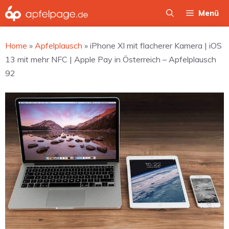
Zum
Menü
Inhalt
springen
Home
»
Apfelplausch
»
iPhone XI mit flacherer Kamera | iOS
13 mit mehr NFC | Apple Pay in Österreich – Apfelplausch
92