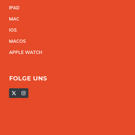
IPA
D
MA
C
IO
S
MACO
S
APPLE WATC
H
FOLGE UNS