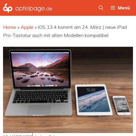
Zum
Menü
Inhalt
springen
Home
»
Apple
»
iOS 13.4 kommt am 24. März | neue iPad
Pro-Tastatur auch mit alten Modellen kompatibel