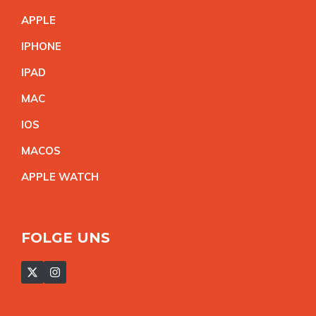
APPL
E
IPHON
E
IPA
D
MA
C
IO
S
MACO
S
APPLE WATC
H
FOLGE UNS