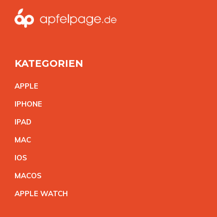
KATEGORIEN
APPL
E
IPHON
E
IPA
D
MA
C
IO
S
MACO
S
APPLE WATC
H