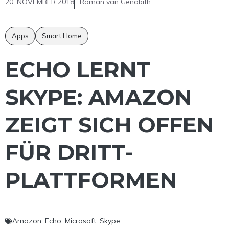
20. NOVEMBER 2018
Roman van Genabith
Apps
Smart Home
ECHO LERNT
SKYPE: AMAZON
ZEIGT SICH OFFEN
FÜR DRITT-
PLATTFORMEN
Amazon
,
Echo
,
Microsoft
,
Skype