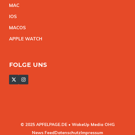
MA
C
IO
S
MACO
S
APPLE WATC
H
FOLGE UNS
© 2025 APFELPAGE.DE • WakeUp Media OHG
News Feed
Datenschutz
Impressum