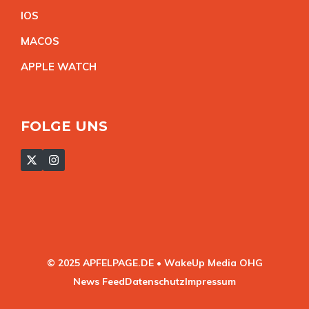
IO
S
MACO
S
APPLE WATC
H
FOLGE UNS
© 2025 APFELPAGE.DE • WakeUp Media OHG
News Feed
Datenschutz
Impressum