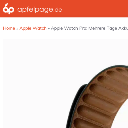
Zum
Inhalt
springen
Home
»
Apple Watch
»
Apple Watch Pro: Mehrere Tage Akkul