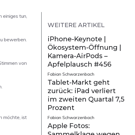
 einiges tun,
WEITERE ARTIKEL
iPhone-Keynote |
 zu bewerben.
Ökosystem-Öffnung |
Kamera-AirPods –
e Stimmen von
Apfelplausch #456
Fabian Schwarzenbach
Tablet-Markt geht
n.
zurück: iPad verliert
im zweiten Quartal 7,5
Prozent
n möchte, ist
Fabian Schwarzenbach
Apple Fotos:
Sammelklage wegen