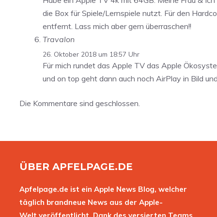
Habe ein Apple TV 4k mit 64GB. Meine Frau & Ich nu
die Box für Spiele/Lernspiele nutzt. Für den Har
entfernt. Lass mich aber gern überraschen!!
Travalon
26. Oktober 2018 um 18:57 Uhr
Für mich rundet das Apple TV das Apple Ökosystem
und on top geht dann auch noch AirPlay in Bild un
Die Kommentare sind geschlossen.
ÜBER APFELPAGE.DE
Apfelpage.de ist ein Apple News Blog, welcher
täglich brandneue News aus der Apple-
Welt veröffentlicht. Dank des versierten Teams