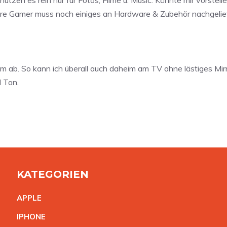
tzen es rein nur für Fotos, Filme u. Music. Könnte mir vorstell
dcore Gamer muss noch einiges an Hardware & Zubehör nachgel
 ab. So kann ich überall auch daheim am TV ohne lästiges Mir
d Ton.
KATEGORIEN
APPL
E
IPHON
E