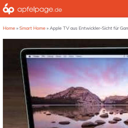
Zum
Inhalt
springen
Home
»
Smart Home
»
Apple TV aus Entwickler-Sicht für Gam