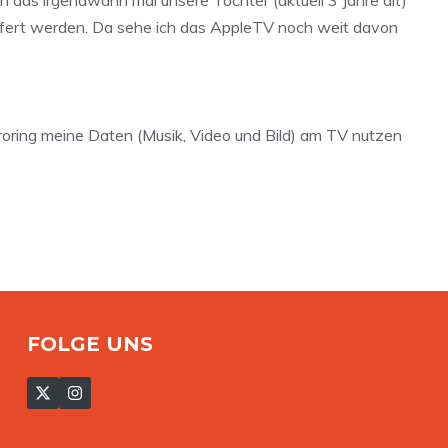
en das irgendwann mal unsere Tochter (aktuell 3 Jahre alt)
iefert werden. Da sehe ich das AppleTV noch weit davon
roring meine Daten (Musik, Video und Bild) am TV nutzen
FOLGE UNS